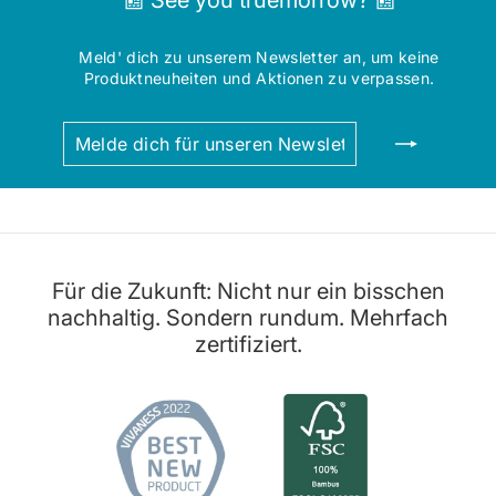
📰 See you truemorrow? 📰
Meld' dich zu unserem Newsletter an, um keine
Produktneuheiten und Aktionen zu verpassen.
MELDE
ABONNIEREN
DICH
FÜR
UNSEREN
NEWSLETTER
AN
Für die Zukunft: Nicht nur ein bisschen
nachhaltig. Sondern rundum. Mehrfach
zertifiziert.