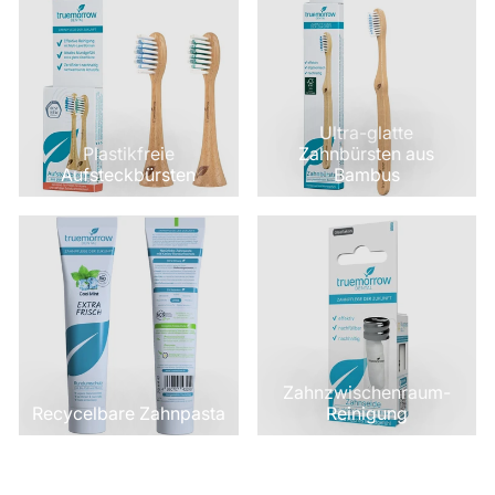
Ultra-glatte
Plastikfreie
Zahnbürsten aus
Aufsteckbürsten
Bambus
Zahnzwischenraum-
Recycelbare Zahnpasta
Reinigung